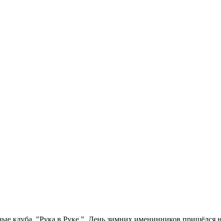
ные клуба "Рука в Руке ". День зимних именинников пришёлся на