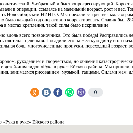
деопатический, S-образный и быстропрогрессирующий. Корсеты, 
вали в операции, ссылаясь на маленький возраст, рост и вес. То
взять Новосибирский НИИТО. Мы поехали за три тыс. км. с огро
но было каждый год оперативно корректировать. Славик был 28
а в местах крепления, такой силы было искривление.
ю вдоль всего позвоночника. Это была победа! Расправились ле
 глютена –целиакия. Посадили его на жесткую диету и он начал 
сильная боль, многочисленные пропуски, переходный возраст, вс
ородом, рукоделием и творчеством, но общения катастрофически 
 и детей-инвалидов «Рука в руке» Ейского района. Мы пришли,
ния, занимаемся рисованием, музыкой, танцами. Силами мам, дл
0
 «Рука в руке» Ейского района.