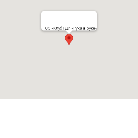
ОО «Клуб РДИ «Рука в руке»